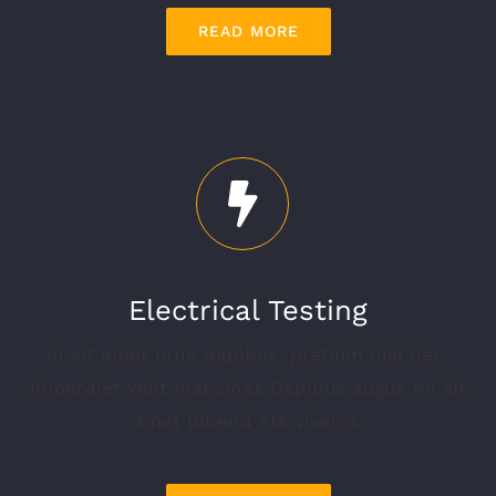
READ MORE
Electrical Testing
In sit amet urna dapibus, pretium nisi nec,
imperdiet velit maecinas Dapibus augue mi sit
amet bibend ets viverra.