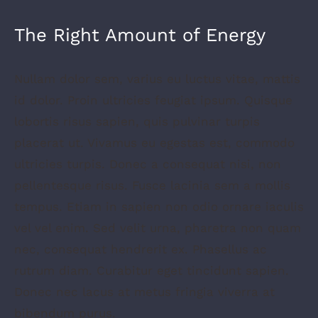
The Right Amount of Energy
Nullam dolor sem, varius eu luctus vitae, mattis
id dolor. Proin ultricies feugiat ipsum. Quisque
lobortis risus sapien, quis pulvinar turpis
placerat ut. Vivamus eu egestas est, commodo
ultricies turpis. Donec a consequat nisi, non
pellentesque risus. Fusce lacinia sem a mollis
tempus. Etiam in sapien non odio ornare iaculis
vel vel enim. Sed velit urna, pharetra non quam
nec, consequat hendrerit ex. Phasellus ac
rutrum diam. Curabitur eget tincidunt sapien.
Donec nec lacus at metus fringia viverra at
bibendum purus.