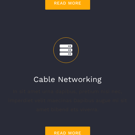
READ MORE
Cable Networking
In sit amet urna dapibus, pretium nisi nec,
imperdiet velit maecinas Dapibus augue mi sit
amet bibend ets viverra.
READ MORE