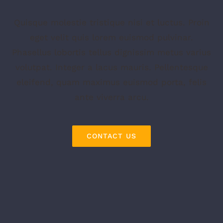
Quisque molestie tristique nisi et luctus. Proin
eget velit quis lorem euismod pulvinar.
Phasellus lobortis tellus dignissim metus varius
volutpat. Integer a lacus mauris. Pellentesque
eleifend, quam maximus euismod porta, felis
ante viverra arcu.
CONTACT US