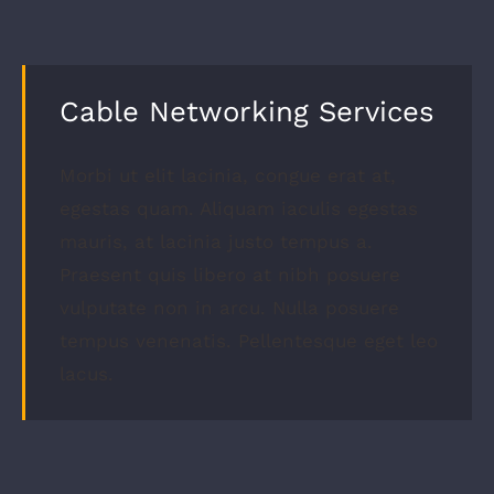
Cable Networking Services
Morbi ut elit lacinia, congue erat at,
egestas quam. Aliquam iaculis egestas
mauris, at lacinia justo tempus a.
Praesent quis libero at nibh posuere
vulputate non in arcu. Nulla posuere
tempus venenatis. Pellentesque eget leo
lacus.