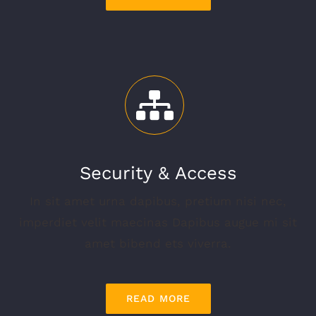
Security & Access
In sit amet urna dapibus, pretium nisi nec,
imperdiet velit maecinas Dapibus augue mi sit
amet bibend ets viverra.
READ MORE